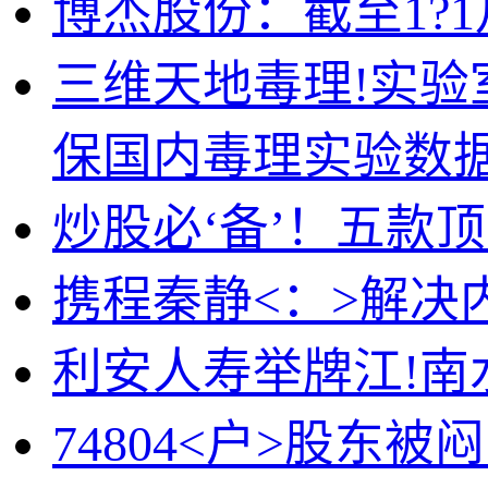
博杰股份：截至1?1月
三维天地毒理!实验
保国内毒理实验数
炒股必‘备’！五款顶
携程秦静<：>解
利安人寿举牌江!南
74804<户>股东被