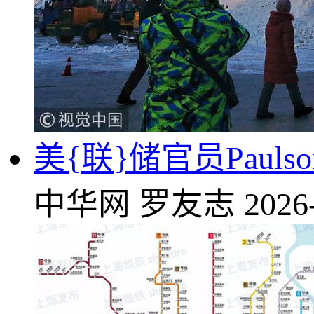
美{联}储官员Paul
中华网
罗友志
2026