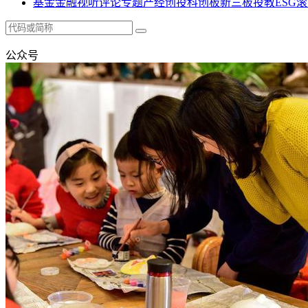
基金
金融
视听
评论
专题
产经
创投
科创板
新三板
投教
ESG
滚
公众号