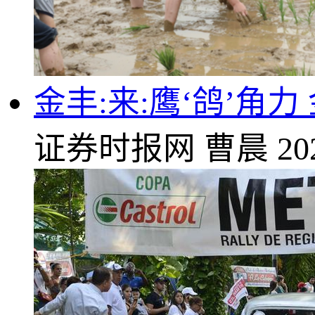
金丰:来:鹰‘鸽’角力
证券时报网
曹晨
20