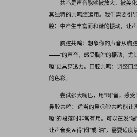
共鸣是声音能够被放大、被美化的
其独特的共鸣腔运用。我们需要引
腔）中产生丰富而和谐的振动，让声音
胸腔共鸣：想象你的声音从胸腔发
——”的声音，感受胸腔的振动，尤其
嗓”更具穿透力。口腔共鸣：调整口
的色彩。
尝试张大嘴巴，用“啊”音，感受
鼻腔共鸣：适当的鼻🙂腔共鸣能让
嗓”的段落时非常有用。可以在发“
让声音变🔥得“闷”或“油”，需要适度