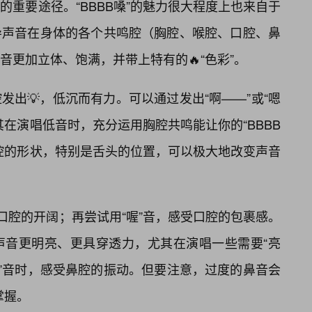
重要途径。“BBBB嗓”的魅力很大程度上也来自于
导声音在身体的各个共鸣腔（胸腔、喉腔、口腔、鼻
更加立体、饱满，并带上特有的🔥“色彩”。
出💡，低沉而有力。可以通过发出“啊——”或“嗯
在演唱低音时，充分运用胸腔共鸣能让你的“BBBB
腔的形状，特别是舌头的位置，可以极大地改变声音
口腔的开阔；再尝试用“喔”音，感受口腔的包裹感。
声音更明亮、更具穿透力，尤其在演唱一些需要“亮
嗯”音时，感受鼻腔的振动。但要注意，过度的鼻音会
掌握。