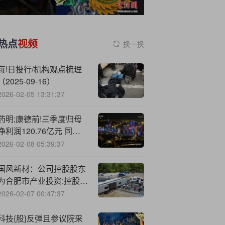
热点
视频
换一换
每!日投行/机构观点梳理
（2025-09-16）
2026-02-05 13:31:37
药明;康德前!三季度归母
净利润120.76亿元 同比
增长84.84%
2026-02-08 05:39:37
国风新材：公司控股股东
为合肥市产业投资:控股
（集团）有限公司
2026-02-07 00:47:37
科技{股}反弹且参议院采