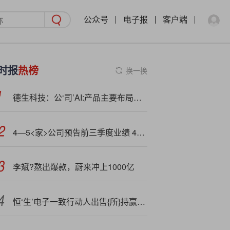
公众号
电子报
客户端
时报
热榜
换一换
德生科技：公‘司’AI:产品主要布局在政务、就业、医疗等核心民生服务领域
4—5<家>公司预告前三季度业绩 41家预增
李斌?熬出爆款，蔚来冲上1000亿
恒‘生’电子一致行动人出售{所}持赢时胜股份 实现税前利润约1.23亿元