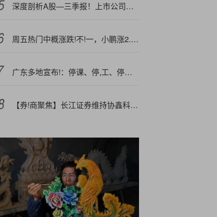
深度剖析A股—三季报！上市公司大赚4.7万亿元，多家公司业绩增超20倍
周五热门中概涨跌!不!一，小鹏涨2.43%，蔚来跌5.76%
广东多地宣布!：停课、停,工、停产、停运、停业！
【券!商聚焦】长江证券维持协鑫科技(03800)“买入”评级 指其产品质量稳定提升