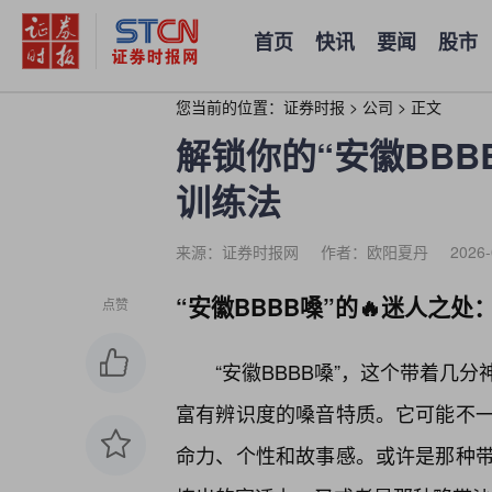
首页
快讯
要闻
股市
您当前的位置：
证券时报
>
公司
>
正文
解锁你的“安徽BB
训练法
来源：证券时报网
作者：欧阳夏丹
2026-
“安徽BBBB嗓”的🔥迷人之
点赞
“安徽BBBB嗓”，这个带着几
富有辨识度的嗓音特质。它可能不
命力、个性和故事感。或许是那种