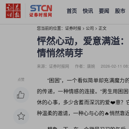
首页
快讯
要闻
股市
您当前的位置：
证券时报
>
公司
>
正文
怦然心动，爱意满溢：
情悄然萌芽
来源：证券时报网
作者：唐婉
2026-02-11 08
“困困”，一个看似简单却充满魔力
点赞
的传递，一种情感的连接。“男生用困困
休的心事，多少含蓄而深沉的爱❤️意？
种温柔的邀请，一种心与心的🔥悄然靠