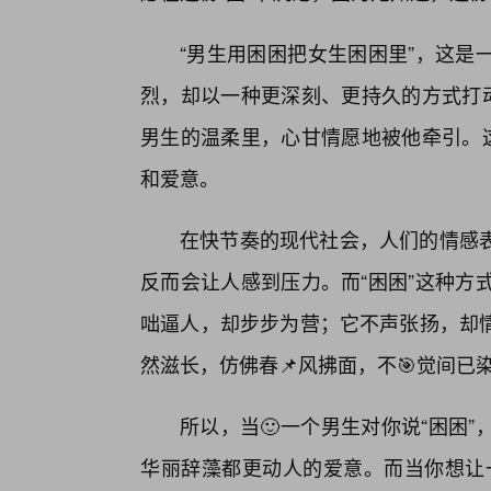
“男生用困困把女生困困里”，这是
烈，却以一种更深刻、更持久的方式打动
男生的温柔里，心甘情愿地被他牵引。这
和爱意。
在快节奏的现代社会，人们的情感
反而会让人感到压力。而“困困”这种方
咄逼人，却步步为营；它不声张扬，却
然滋长，仿佛春📌风拂面，不🎯觉间已
所以，当🙂一个男生对你说“困困
华丽辞藻都更动人的爱意。而当你想让