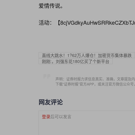
爱情传说。
活动：【
8cjVGdkyAuHwSRRkeCZXbTJ
直线大跳水！1?62万人爆仓！加密货币集体暴跌
刚刚:，刘强东花180亿买了个新平台
声明：证券时报力求信息真实、准确，文章提及内
下载“证券时报”官方APP，或关注官方微信公众
网友评论
登录
后可以发言