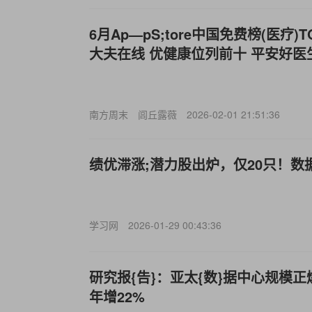
6月Ap—pS;tore中国免费榜(医疗)
大夫在线 优健康位列前十 平安好医
南方周末
闾丘露薇
2026-02-01 21:51:36
绩优滞涨;潜力股出炉，仅20只！数
学习网
2026-01-29 00:43:36
研究报{告}：亚太{数}据中心规模
年增22%