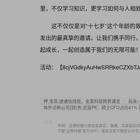
里，不仅学习知识，更学习如何与人相
这不仅仅是对“十七岁”这个年龄的
发出的最真挚的邀请。让我们携手同行，
起成长，一起创造属于我们的无限可能
活动：【
8cjVGdkyAuHwSRRkeCZXbTJ
押.宝高:速通信线缆，金富科技跨界谋变
段永
体外诊断公司{财}务;总监PK：硕士CFO占比41
声明：证券时报力求信息真实、准确，文章提及内
下载“证券时报”官方APP，或关注官方微信公众