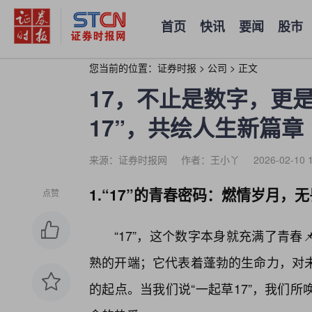
首页
快讯
要闻
股市
您当前的位置：
证券时报
>
公司
>
正文
17，不止是数字，更
17”，共绘人生新篇章
来源：证券时报网
作者：王小丫
2026-02-10 
1.“17”的青春密码：燃情岁月，
点赞
“17”，这个数字本身就充满了青
熟的开端；它代表着蓬勃的生命力，对
的起点。当我们说“一起草17”，我们