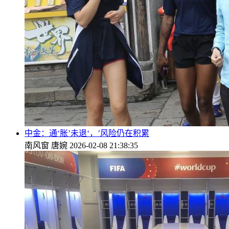
中金：通‘胀’未退‘，’风险仍在积累
南风窗
唐婉
2026-02-08 21:38:35