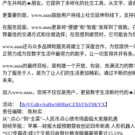
产生共鸣的🔥朋友。它提供了多样化的社交工具，从文字、语
更重要的是，www.aaaa鼓励用户将线上社交延伸到线下
在服务层面，www.aaaa更是将“便捷”和“智能”发挥到
荐最佳的交通方式和住宿选择；在您感到疲劳时，它可能会为
www.aaaa还与众多品牌和服务商建立了深度合作，为您提供
正努力成为您数字生活中最得力的助手，让一切变得井井有条
www.aaaa的最终目标，是构建一个开放、包容、充满活
为了服务于人，是为了让人们的生活更加精彩。通过不断的创新
未来。
加入www.aaaa，您将不仅仅是用户，更是数字生活新时代的
活动：【
8cjVGdkyAuHwSRRkeCZXbTJuTftKYX
】
责任编辑： 陈秋实
从“.点心:”到“主菜”--人民币点心债市场面临大发展机遇
财经早报;：苹果—财报大超预期营收创近四年新高 人形机器人
*ST?步森连:续3个交易日收盘价格涨幅偏离值累计15.53%