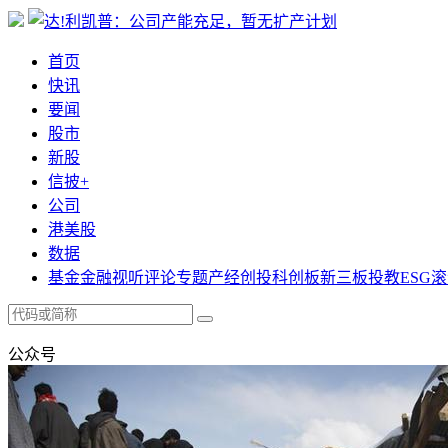
首页
快讯
要闻
股市
新股
信披+
公司
港美股
数据
基金
金融
视听
评论
专题
产经
创投
科创板
新三板
投教
ESG
滚
公众号