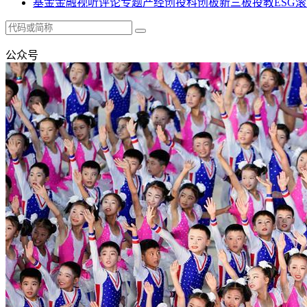
基金
金融
视听
评论
专题
产经
创投
科创板
新三板
投教
ESG
滚
公众号