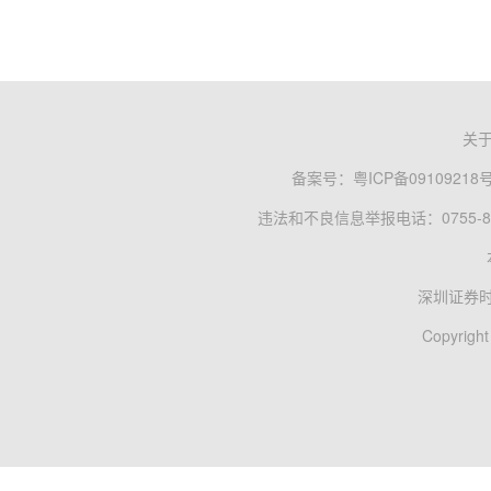
关
备案号：
粤ICP备09109218
违法和不良信息举报电话：0755-83
深圳证券
Copyright