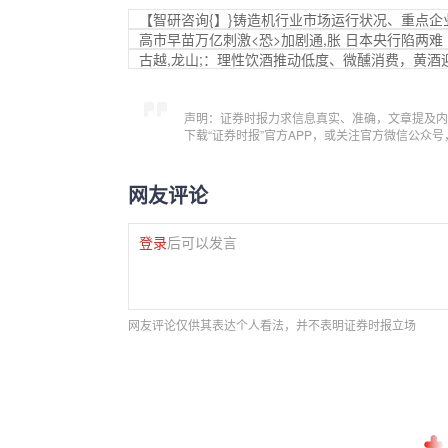
【智研咨询{】}铸造机行业市场运行状况、重点
高市早苗万亿刺激<恐>加剧通,胀 日本央行陷两难
古越,龙山;：理性饮酒推动低度、微醺消费，黄酒
声明：证券时报力求信息真实、准确，文章提及内
下载“证券时报”官方APP，或关注官方微信公众
网友评论
登录
后可以发言
网友评论仅供其表达个人看法，并不表明证券时报立场