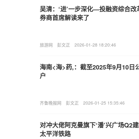
吴清：‘进’一步深化—投融资综合
券商首席解读来了
旅游网
彭文正
2026-01-28 18:20:46
海南<海>药,：截至2025年9月10日
户
齐鲁晚报网
彭文正
2026-01-25 15:35:46
对冲大佬阿克曼旗下‘潘’兴广场Q2
太平洋铁路