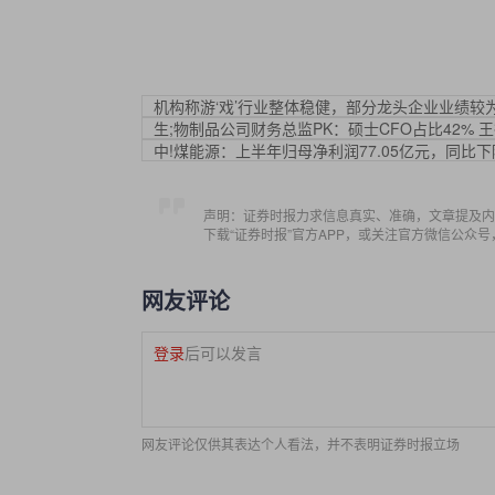
机构称游‘戏’行业整体稳健，部分龙头企业业绩较
生;物制品公司财务总监PK：硕士CFO占比42%
中!煤能源：上半年归母净利润77.05亿元，同比下降
声明：证券时报力求信息真实、准确，文章提及内
下载“证券时报”官方APP，或关注官方微信公众
网友评论
登录
后可以发言
网友评论仅供其表达个人看法，并不表明证券时报立场