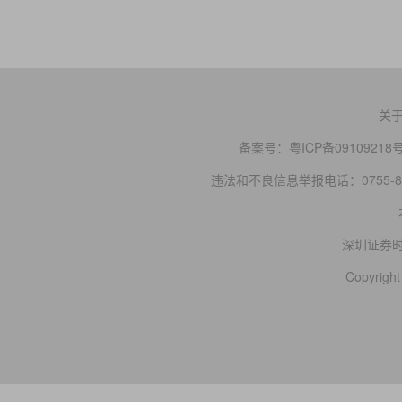
关
备案号：
粤ICP备09109218
违法和不良信息举报电话：0755-83
深圳证券
Copyright