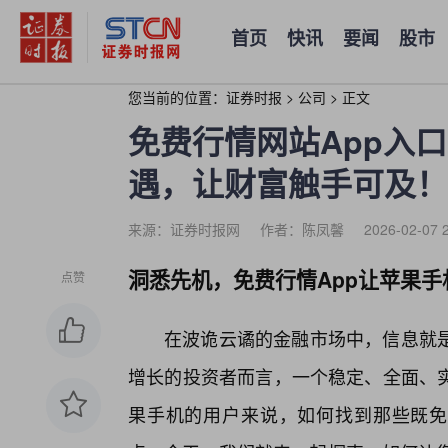
首页
快讯
要闻
股市
您当前的位置：
证券时报
>
公司
>
正文
免费行情网站App入
遇，让财富触手可及！
来源：证券时报网
作者：陈凤馨
2026-02-07 
洞悉先机，免费行情App让苹果
点赞
在波诡云谲的金融市场中，信息就是
增长的投资者而言，一个稳定、全面、
果手机的用户来说，如何找到那些既免