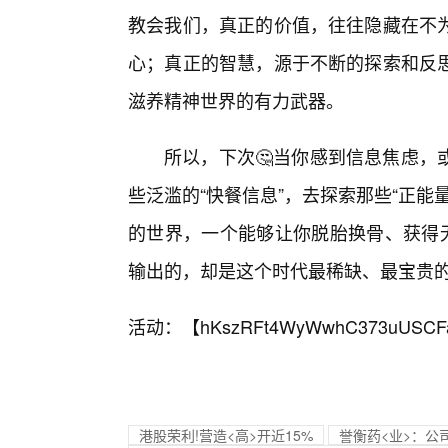
教会我们，真正的价值，往往隐藏在不
心；真正的智慧，源于不断的探索和反
滋养精神世界的有力武器。
所以，下次🤔当你感到信息焦虑，
些泛滥的“快餐信息”，去探索那些“正
的世界，一个能够让你脱胎换骨、获得无
输出的，却是这个时代最稀缺、最宝贵的
活动：【
hKszRFt4WyWwhC373uUSCF
港股荣利!营造<高>开近15%
誉衡药<业>：公