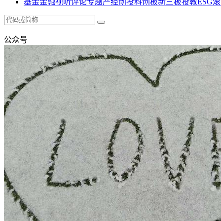
基金
金融
视听
评论
专题
产经
创投
科创板
新三板
投教
ESG
滚
公众号