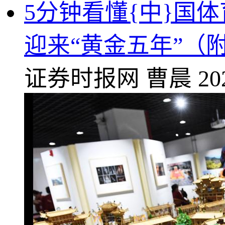
5分钟看懂{中}国
迎来“黄金五年”（
证券时报网
曹晨
20