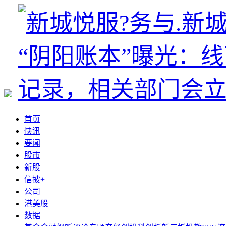
首页
快讯
要闻
股市
新股
信披+
公司
港美股
数据