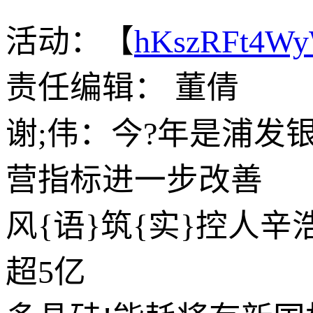
活动：【
hKszRFt4W
责任编辑： 董倩
谢;伟：今?年是浦发
营指标进一步改善
风{语}筑{实}控人
超5亿