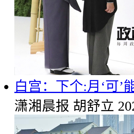
白宫：下个:月‘可
潇湘晨报
胡舒立
20