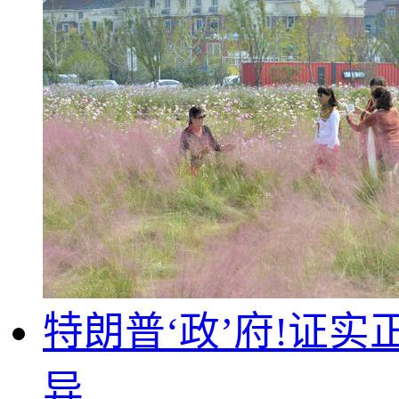
特朗普‘政’府!证
异