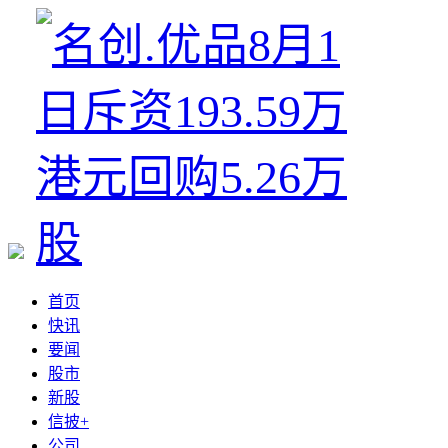
首页
快讯
要闻
股市
新股
信披+
公司