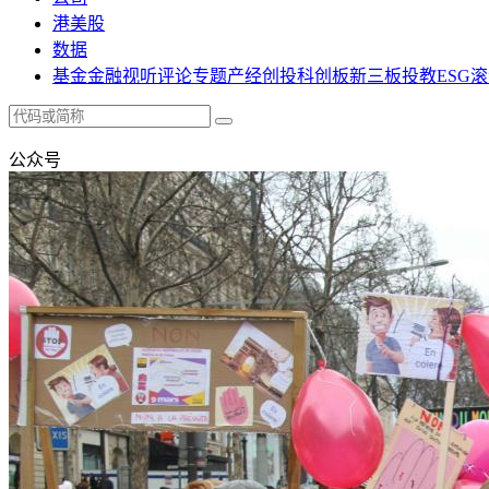
港美股
数据
基金
金融
视听
评论
专题
产经
创投
科创板
新三板
投教
ESG
滚
公众号